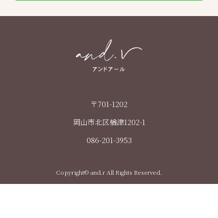
〒701-1202
岡山市北区楢津1202-1
086-201-3953
Copyright© and.r All Rights Reserved.